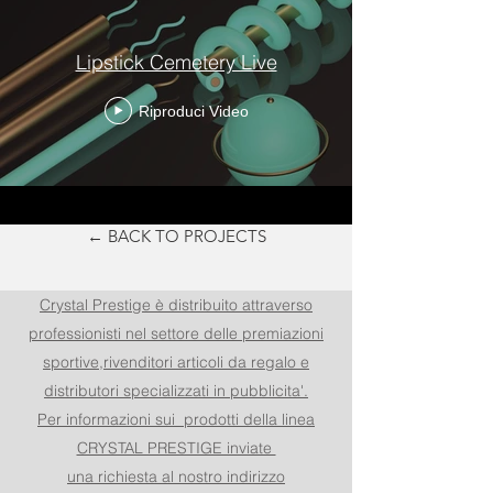
Lipstick Cemetery Live
Riproduci Video
← BACK TO PROJECTS
Crystal Prestige è distribuito attraverso
professionisti nel settore delle premiazioni
sportive,rivenditori articoli da regalo e
distributori specializzati in pubblicita'.
Per informazioni sui prodotti della linea
CRYSTAL PRESTIGE inviate
una richiesta al nostro indirizzo